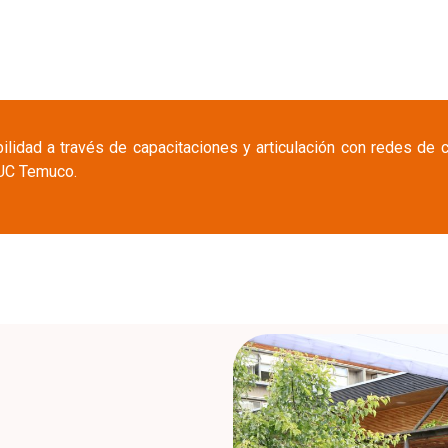
idad a través de capacitaciones y articulación con redes de co
 UC Temuco.