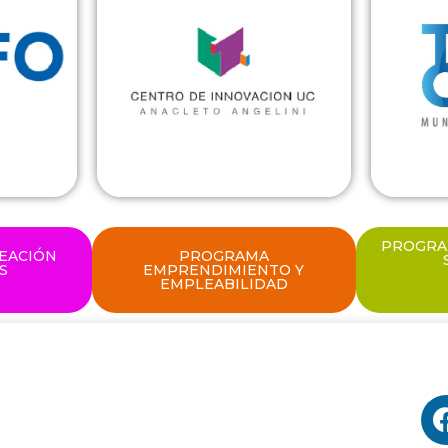
PROGRA
EACIÓN
PROGRAMA
S
EMPRENDIMIENTO Y
EMPLEABILIDAD
INFORMACIÓN
SÍ
Manuel Montt 56, Campus San Francisco -
Temuco